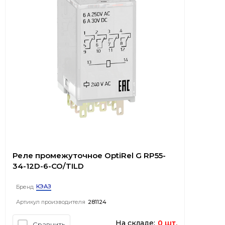
Реле промежуточное OptiRel G RP55-
34-12D-6-CO/TILD
КЭАЗ
Бренд
Артикул производителя
281124
На складе:
0 шт.
Сравнить