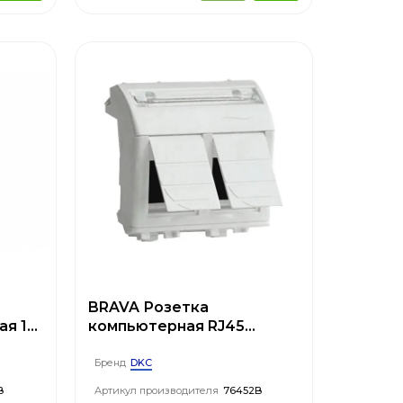
BRAVA Розетка
ая 1
компьютерная RJ45
категория 6 2 модуля
белая
DKC
Бренд
B
Артикул производителя
76452B