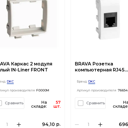
AVA Каркас 2 модуля
BRAVA Розетка
лый IN-Liner FRONT
компьютерная RJ45
(разъем PcNet) 1 мод
категория 5е белая
DKC
DKC
енд
Бренд
тикул производителя
F0000M
Артикул производителя
76654
На
57
Н
Сравнить
Сравнить
складе:
шт.
складе
р.
94,10
696