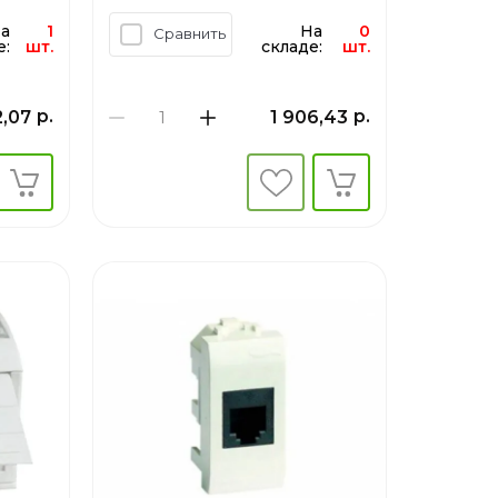
а
1
На
0
Сравнить
е:
шт.
складе:
шт.
р.
р.
,07
1 906,43