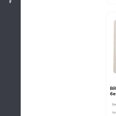
BR
бе
Бр
Ар