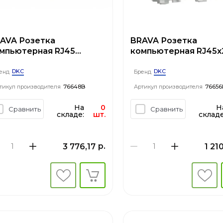
AVA Розетка
BRAVA Розетка
мпьютерная RJ45
компьютерная RJ45х
тегория 6 модуль 1
категория 5е 2 разъ
лая
PcNet белая
DKC
DKC
енд
Бренд
тикул производителя
76648B
Артикул производителя
76656
На
0
Н
Сравнить
Сравнить
складе:
шт.
складе
р.
3 776,17
1 21