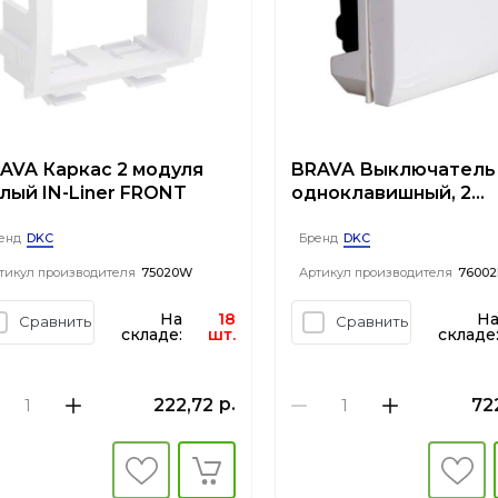
AVA Каркас 2 модуля
BRAVA Выключатель
лый IN-Liner FRONT
одноклавишный, 2
модуля, белый
DKC
DKC
енд
Бренд
тикул производителя
75020W
Артикул производителя
76002
На
18
Н
Сравнить
Сравнить
складе:
шт.
складе
р.
222,72
72