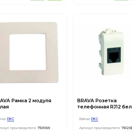
AVA Рамка 2 модуля
BRAVA Розетка
лая
телефонная RJ12 бел
модуль
DKC
DKC
енд
Бренд
тикул производителя
75010W
Артикул производителя
76120