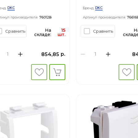
ner FRONT
DKC
DKC
енд
Бренд
тикул производителя
76012B
Артикул производителя
76616
На
15
Н
Сравнить
Сравнить
складе:
шт.
складе
р.
854,85
8