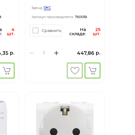
модуль, белый
DKC
Бренд
B
Артикул производителя
76001B
а
4
На
25
Сравнить
:
шт.
складе:
шт.
р.
р.
4,35
447,86