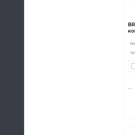
BR
ко
ка
бе
Бр
Ар