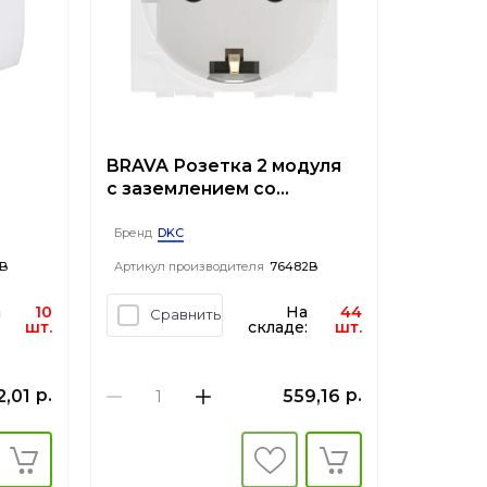
BRAVA Розетка 2 модуля
с заземлением со
шторками белая
DKC
Бренд
B
Артикул производителя
76482B
а
10
На
44
Сравнить
:
шт.
складе:
шт.
р.
р.
2,01
559,16