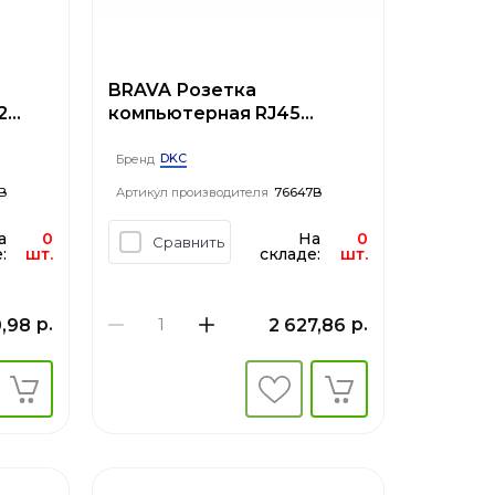
BRAVA Розетка
2
компьютерная RJ45
ема
категория 5е разъем AMP
экранированная белая
DKC
Бренд
B
Артикул производителя
76647B
а
0
На
0
Сравнить
:
шт.
складе:
шт.
р.
р.
0,98
2 627,86