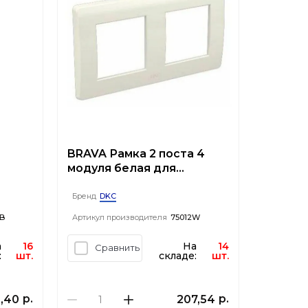
BRAVA Рамка 2 поста 4
модуля белая для
уль
монтажа в стены и
коробки PDD-N60
DKC
Бренд
B
Артикул производителя
75012W
а
16
На
14
Сравнить
:
шт.
складе:
шт.
р.
р.
,40
207,54