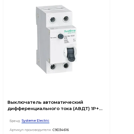
Выключатель автоматический
дифференциального тока (АВДТ) 1P+N
С 16А 4.5kA 30мА Тип-AС 230В City9 Set
Systeme Electric
Бренд
Артикул производителя
C9D34616