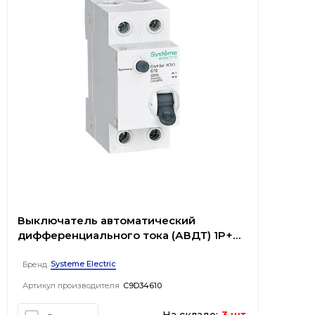
Выключатель автоматический
дифференциального тока (АВДТ) 1P+N
С 10А 4.5kA 30мА Тип-AС 230В City9 Set
Systeme Electric
Бренд
Артикул производителя
C9D34610