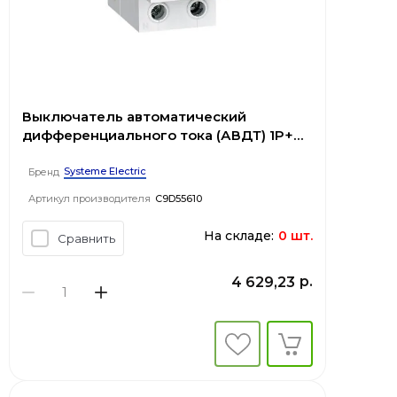
Выключатель автоматический
дифференциального тока (АВДТ) 1P+N
С 10А 4.5kA 30мА Тип-A 230В City9 Set
Systeme Electric
Бренд
Артикул производителя
C9D55610
На складе:
0 шт.
Сравнить
р.
4 629,23