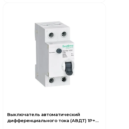
Выключатель автоматический
дифференциального тока (АВДТ) 1P+N
С 40А 4.5kA 30мА Тип-A 230В City9 Set