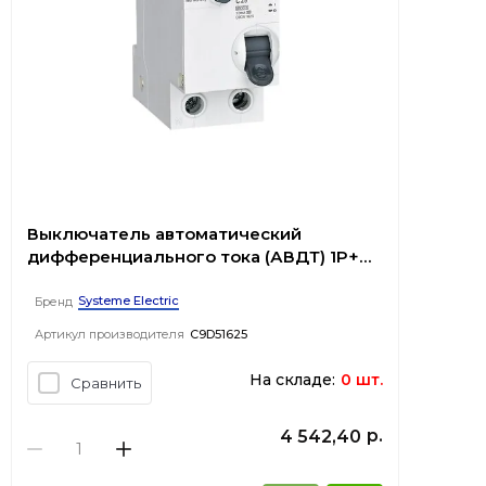
Выключатель автоматический
дифференциального тока (АВДТ) 1P+N
С 25А 4.5kA 10мА Тип-A 230В City9 Set
Systeme Electric
Бренд
Артикул производителя
C9D51625
На складе:
0 шт.
Сравнить
р.
4 542,40