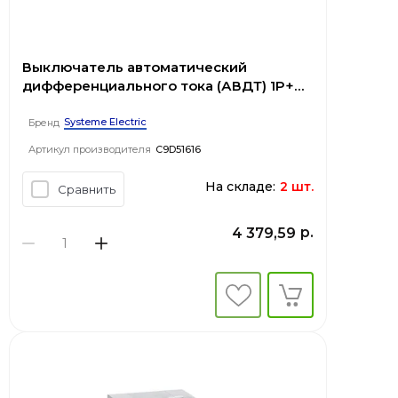
Выключатель автоматический
дифференциального тока (АВДТ) 1P+N
С 16А 4.5kA 10мА Тип-A 230В City9 Set
Systeme Electric
Бренд
Артикул производителя
C9D51616
На складе:
2 шт.
Сравнить
р.
4 379,59