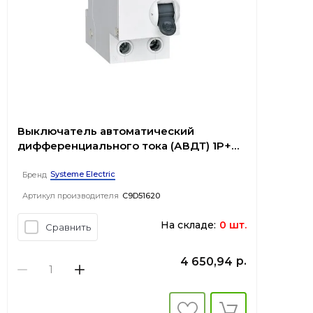
Выключатель автоматический
дифференциального тока (АВДТ) 1P+N
С 20А 4.5kA 10мА Тип-A 230В City9 Set
Systeme Electric
Бренд
Артикул производителя
C9D51620
На складе:
0 шт.
Сравнить
р.
4 650,94