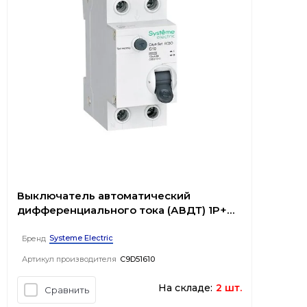
Выключатель автоматический
дифференциального тока (АВДТ) 1P+N
С 10А 4.5kA 10мА Тип-A 230В City9 Set
Systeme Electric
Бренд
Артикул производителя
C9D51610
На складе:
2 шт.
Сравнить