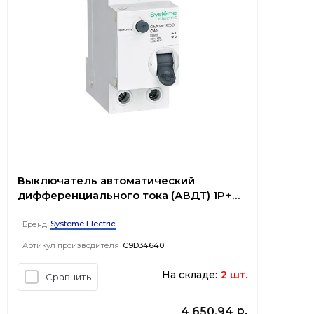
Выключатель автоматический
дифференциального тока (АВДТ) 1P+N
С 40А 4.5kA 30мА Тип-AС 230В City9
Set
Systeme Electric
Бренд
Артикул производителя
C9D34640
На складе:
2 шт.
Сравнить
р.
4 650,94