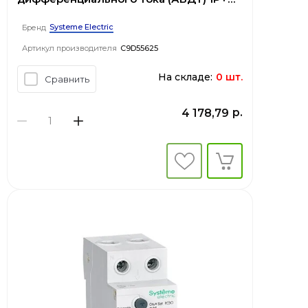
С 25А 4.5kA 30мА Тип-A 230В City9 Set
Systeme Electric
Бренд
Артикул производителя
C9D55625
На складе:
0 шт.
Сравнить
р.
4 178,79