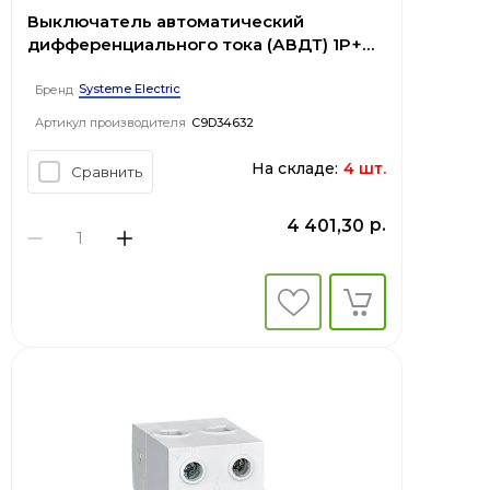
Выключатель автоматический
дифференциального тока (АВДТ) 1P+N
С 32А 4.5kA 30мА Тип-AС 230В City9 Set
Systeme Electric
Бренд
Артикул производителя
C9D34632
На складе:
4 шт.
Сравнить
р.
4 401,30