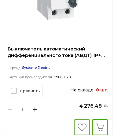
Выключатель автоматический
дифференциального тока (АВДТ) 1P+N
С 20А 4.5kA 30мА Тип-A 230В City9 Set
Systeme Electric
Бренд
Артикул производителя
C9D55620
На складе:
0 шт.
Сравнить
р.
4 276,48