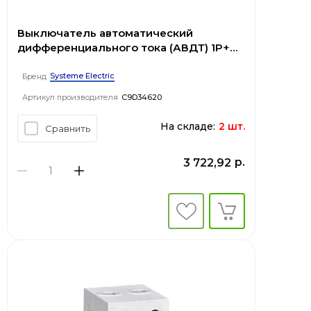
Выключатель автоматический
дифференциального тока (АВДТ) 1P+N
С 20А 4.5kA 30мА Тип-AС 230В City9
Set
Systeme Electric
Бренд
Артикул производителя
C9D34620
На складе:
2 шт.
Сравнить
р.
3 722,92