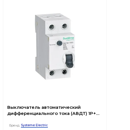
Выключатель автоматический
дифференциального тока (АВДТ) 1P+N
С 32А 4.5kA 30мА Тип-A 230В City9 Set
Systeme Electric
Бренд