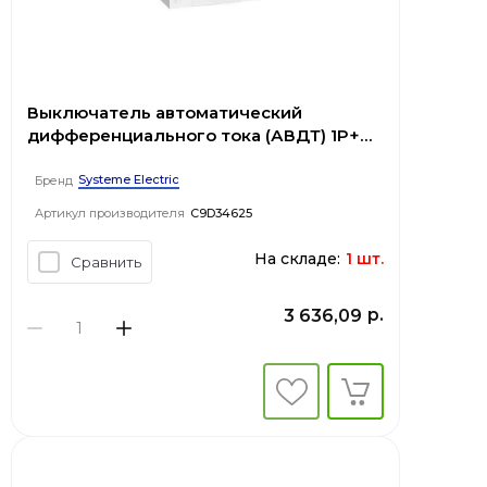
Выключатель автоматический
дифференциального тока (АВДТ) 1P+N
С 25А 4.5kA 30мА Тип-AС 230В City9 Set
Systeme Electric
Бренд
Артикул производителя
C9D34625
На складе:
1 шт.
Сравнить
р.
3 636,09