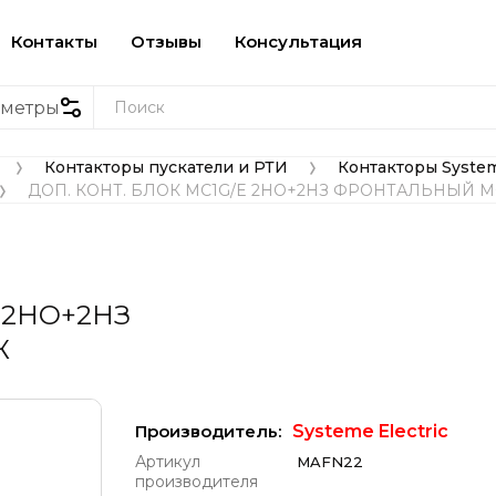
Контакты
Отзывы
Консультация
аметры
Контакторы пускатели и РТИ
Контакторы System
 
 
ДОП. КОНТ. БЛОК MC1G/E 2НО+2НЗ ФРОНТАЛЬНЫЙ 
 
 2НО+2НЗ
Ж
Производитель:
Systeme Electric
Артикул
MAFN22
производителя