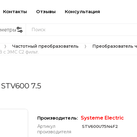
Контакты
Отзывы
Консультация
аметры
Частотный преобразователь
Преобразователь ча
 
 
В с ЭМС C2 фильт.
STV600 7.5
Производитель:
Systeme Electric
Артикул
STV600U75N4F2
производителя