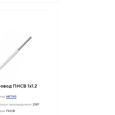
овод ПНСВ 1х1.2
МЕТИЗ
енд
тикул производителя
2197
рка
ПНСВ