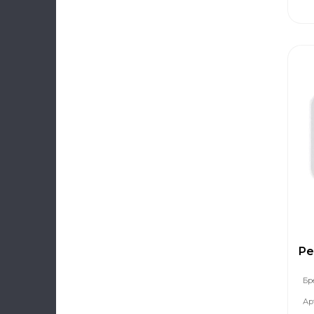
Ре
Бр
Ар