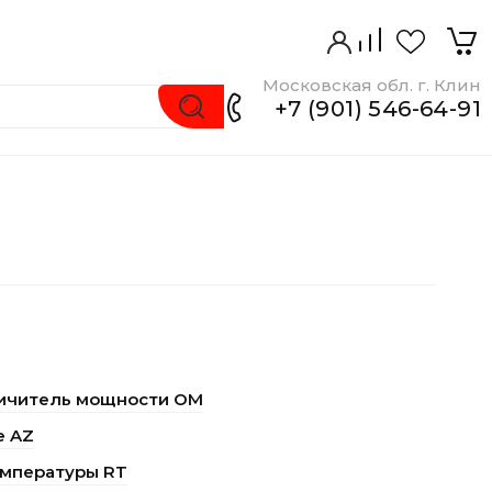
Московская обл. г. Клин
+7 (901) 546-64-91
ичитель мощности ОМ
е AZ
емпературы RT