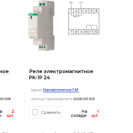
ное
Реле электромагнитное
PK-1P 24
Евроавтоматика F&F
Бренд
01.008
Артикул производителя
EA06.001.003
а
2
На
1
Сравнить
:
шт.
складе:
шт.