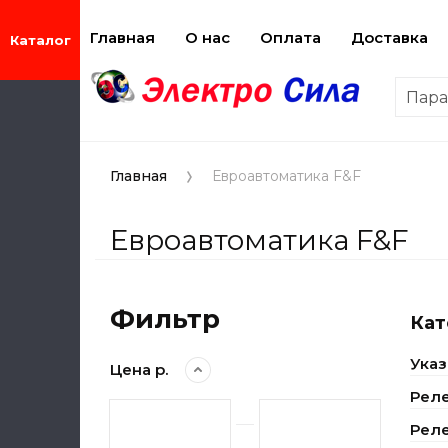
Главная
О нас
Оплата
Доставка
Пар
Главная
Евроавтоматика F&F
Евроавтоматика F&F
Фильтр
Кат
Указ
Цена р.
Рел
Реле