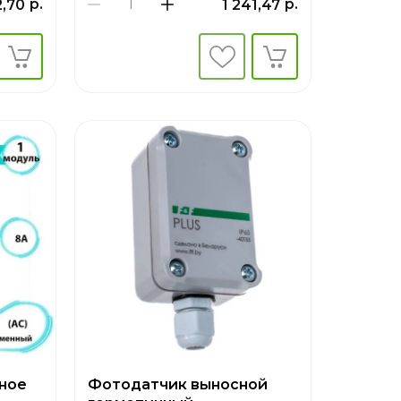
р.
р.
2,70
1 241,47
ное
Фотодатчик выносной