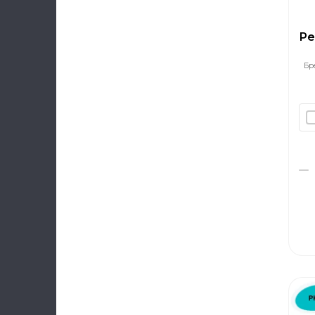
Ре
Бр