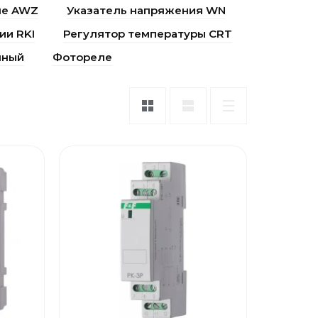
ле AWZ
Указатель напряжения WN
ии RKI
Регулятор температуры CRT
чный
Фотореле