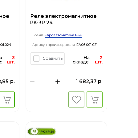
ное
Реле электромагнитное
PK-3P 24
Евроавтоматика F&F
Бренд
001.024
Артикул производителя
EA06.001.021
а
3
На
2
Сравнить
:
шт.
складе:
шт.
р.
р.
8,85
1 682,37