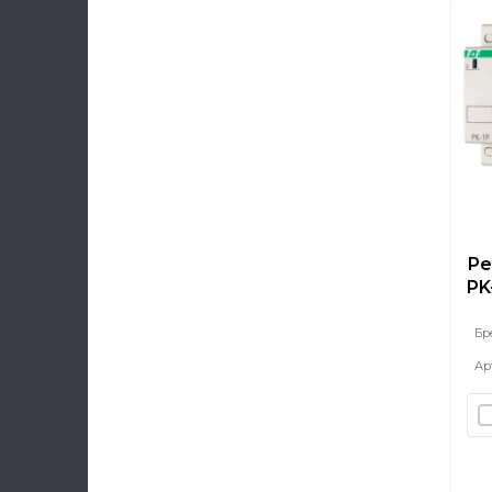
Ре
PK
Бр
Ар