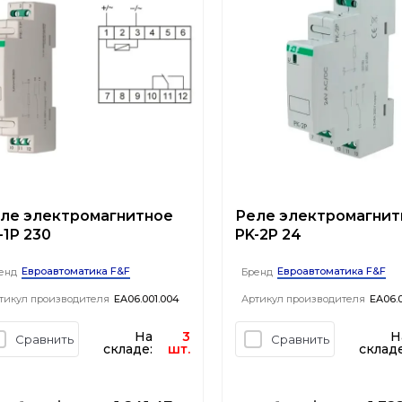
ле электромагнитное
Реле электромагнит
-1P 230
PK-2P 24
Евроавтоматика F&F
Евроавтоматика F&F
енд
Бренд
тикул производителя
EA06.001.004
Артикул производителя
EA06.0
На
3
Н
Сравнить
Сравнить
складе:
шт.
складе