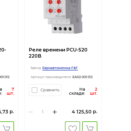
20-
Реле времени PCU-520
220В
Евроавтоматика F&F
Бренд
01.012
Артикул производителя
EA02.001.012
а
7
На
2
Сравнить
:
шт.
складе:
шт.
р.
р.
6,73
4 125,50