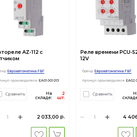
тореле AZ-112 с
Реле времени PCU-5
тчиком
12V
Евроавтоматика F&F
Евроавтоматика F&F
енд
Бренд
тикул производителя
EA01.001.013
Артикул производителя
EA02.0
На
2
Н
Сравнить
Сравнить
складе:
шт.
складе
р.
2 033,00
4 40