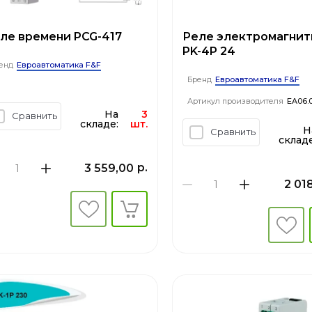
ле времени PCG-417
Реле электромагнит
PK-4P 24
Евроавтоматика F&F
енд
Евроавтоматика F&F
Бренд
Артикул производителя
EA06.
На
3
Н
Сравнить
Сравнить
складе:
шт.
складе
р.
3 559,00
2 01