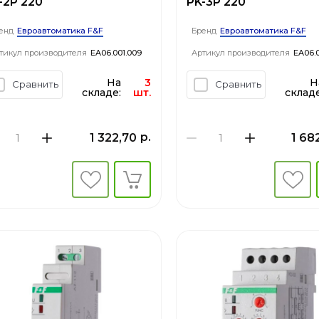
-2P 220
PK-3P 220
Евроавтоматика F&F
Евроавтоматика F&F
енд
Бренд
тикул производителя
EA06.001.009
Артикул производителя
EA06.0
На
3
Н
Сравнить
Сравнить
складе:
шт.
складе
р.
1 322,70
1 68