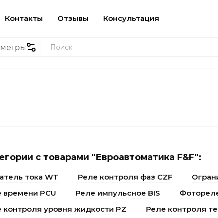
Контакты
Отзывы
Консультация
аметры
егории с товарами "Евроавтоматика F&F":
атель тока WT
Реле контроля фаз CZF
Огран
е времени PCU
Реле импульсное BIS
Фоторел
 контроля уровня жидкости PZ
Реле контроля т