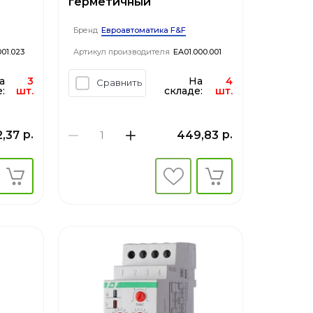
герметичный
Евроавтоматика F&F
Бренд
01.023
Артикул производителя
EA01.000.001
а
3
На
4
Сравнить
:
шт.
складе:
шт.
р.
р.
2,37
449,83