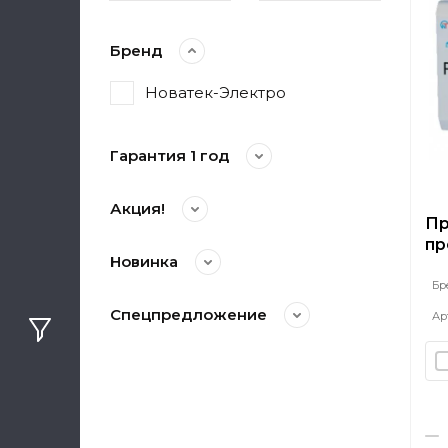
Бренд
Новатек-Электро
Гарантия 1 год
Акция!
Пр
пр
Новинка
ко
из
Бр
ко
Спецпредложение
Ар