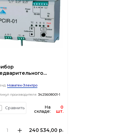
ибор
едварительного
нтроля сопротивления
оляции ППКСИ-01 (в
Новатек-Электро
енд
мплекте с делителями)
тикул производителя
3425608001-1
На
0
Сравнить
складе:
шт.
р.
240 534,00